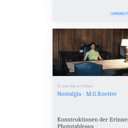
COMBINED P
June 16th at 11:00am
Nostalgia - M.G.Koetter
Konstruktionen der Erinne
Phototableaus