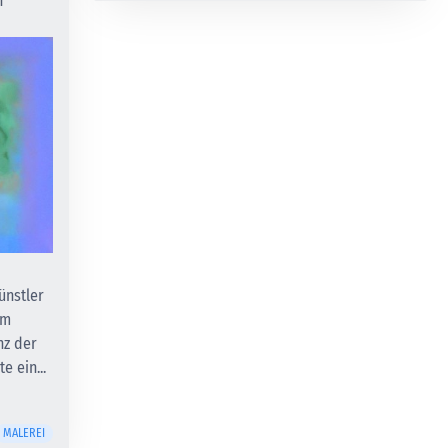
h
ünstler
em
nz der
e ein...
MALEREI