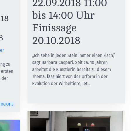
22.09.2018 11:00
bis 14:00 Uhr
018
Finissage
8
20.10.2018
ter
„Ich sehe in jeden Stein immer einen Fisch,“
sagt Barbara Caspari. Seit ca. 10 Jahren
ung zu
arbeitet die Künstlerin bereits zu diesem
 ersten
Thema, fasziniert von der Urform in der
t der
Evolution der Wirbeltiere, let...
TOGRAFIE